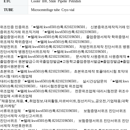
ETC
Cooler IHC Slide Pipette Petridish
TUBE
Microcentrifuge tube Cryo vial
위조민증 민증위조 「➽텔레:kws6501㉸톡:821023196501」 신분증위조제작직거래 민
증위조직거래 위조직거래 「➽텔레:kws6501㉸톡:821023196501」
졸업증명서위조「➽텔레:kws6501㉸톡:821023196501」 졸업증명서제작 학위증명서
위조제작 학위증명서 「➽텔레:kws6501㉸톡:821023196501」
처방전위조 「➽텔레:kws6501㉸톡:821023196501」 처방전위조제작 진단서위조 병원
진단서제작 병원진단서위조제작 「➽텔레:kws6501㉸톡:821023196501」
문서위조「➽텔레:kws6501㉸톡:821023196501」 문서제작 사원증위조 사원증제작 ♣
졸업증명서 원본발급♧외국졸업장발급♣고등학교졸업증명서발급♣졸업장발급♣졸업
증명서원본문의 ◀,
초본위조「➽텔레:kws6501㉸톡:821023196501」 초본위조제작 토플대리시험 토익대
리시험 대리시험업체
대리시험전문「➽텔레:kws6501㉸톡:821023196501」 실시간상담문의 「➽텔레:kws
6501㉸톡:821023196501」 대리시험전문업체 위조업체
위조업체「➽텔레:kws6501㉸톡:821023196501」 전문위조업체 대리시험전문 위조수
정업체 서류위조업체
"채용정보,채용,◀,,취업정보,대외활동,아르바이트,정선카지노,공모전,기업채용,대학
생,마케팅"
서류위조업체 「➽텔레:kws6501㉸톡:821023196501」 보험증명서위조 진단서위조
진단서제작 사망신고서위조
진단서위조「➽텔레:kws6501㉸톡:821023196501」 보험증명서위조 진단서위조 진단
서제작 차번호판위조