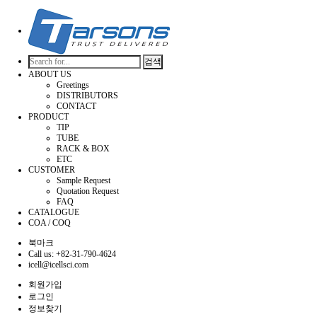
검색
ABOUT US
Greetings
DISTRIBUTORS
CONTACT
PRODUCT
TIP
TUBE
RACK & BOX
ETC
CUSTOMER
Sample Request
Quotation Request
FAQ
CATALOGUE
COA / COQ
북마크
Call us: +82-31-790-4624
icell@icellsci.com
회원가입
로그인
정보찾기