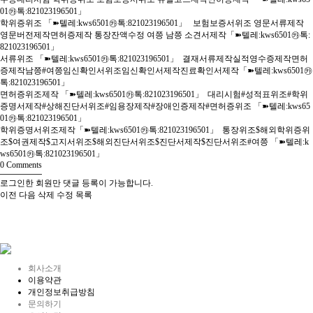
01㉸톡:821023196501」
학위증위조 「➽텔레:kws6501㉸톡:821023196501」 보험보증서위조 영문서류제작
영문버전제작면허증제작 통장잔액수정 여쯩 남쯩 소견서제작「➽텔레:kws6501㉸톡:
821023196501」
서류위조 「➽텔레:kws6501㉸톡:821023196501」 결재서류제작실적영수증제작면허
증제작남쯩#여쯩임신확인서위조임신확인서제작진료확인서제작「➽텔레:kws6501㉸
톡:821023196501」
면허증위조제작 「➽텔레:kws6501㉸톡:821023196501」 대리시험#성적표위조#학위
증명서제작#상해진단서위조#임용장제작#장애인증제작#면허증위조 「➽텔레:kws65
01㉸톡:821023196501」
학위증명서위조제작「➽텔레:kws6501㉸톡:821023196501」 통장위조$해외학위증위
조$여권제작$고지서위조$해외진단서위조$진단서제작$진단서위조#여쯩 「➽텔레:k
ws6501㉸톡:821023196501」
0
Comments
로그인한 회원만 댓글 등록이 가능합니다.
이전
다음
삭제
수정
목록
회사소개
이용약관
개인정보취급방침
문의하기