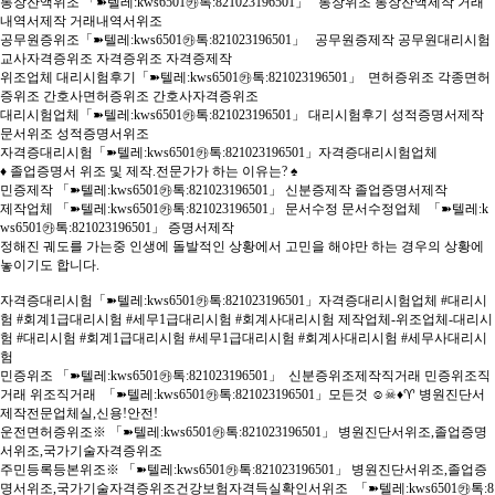
통장잔액위조 「➽텔레:kws6501㉸톡:821023196501」 통장위조 통장잔액제작 거래
내역서제작 거래내역서위조
공무원증위조「➽텔레:kws6501㉸톡:821023196501」 공무원증제작 공무원대리시험
교사자격증위조 자격증위조 자격증제작
위조업체 대리시험후기「➽텔레:kws6501㉸톡:821023196501」 면허증위조 각종면허
증위조 간호사면허증위조 간호사자격증위조
대리시험업체「➽텔레:kws6501㉸톡:821023196501」 대리시험후기 성적증명서제작
문서위조 성적증명서위조
자격증대리시험「➽텔레:kws6501㉸톡:821023196501」자격증대리시험업체
♦ 졸업증명서 위조 및 제작.전문가가 하는 이유는? ♠
민증제작 「➽텔레:kws6501㉸톡:821023196501」 신분증제작 졸업증명서제작
제작업체 「➽텔레:kws6501㉸톡:821023196501」 문서수정 문서수정업체 「➽텔레:k
ws6501㉸톡:821023196501」 증명서제작
정해진 궤도를 가는중 인생에 돌발적인 상황에서 고민을 해야만 하는 경우의 상황에
놓이기도 합니다.
자격증대리시험「➽텔레:kws6501㉸톡:821023196501」자격증대리시험업체 #대리시
험 #회계1급대리시험 #세무1급대리시험 #회계사대리시험 제작업체-위조업체-대리시
험 #대리시험 #회계1급대리시험 #세무1급대리시험 #회계사대리시험 #세무사대리시
험
민증위조 「➽텔레:kws6501㉸톡:821023196501」 신분증위조제작직거래 민증위조직
거래 위조직거래 「➽텔레:kws6501㉸톡:821023196501」모든것 ☺☠♦♈ 병원진단서
제작전문업체실,신용!안전!
운전면허증위조※ 「➽텔레:kws6501㉸톡:821023196501」 병원진단서위조,졸업증명
서위조,국가기술자격증위조
주민등록등본위조※ 「➽텔레:kws6501㉸톡:821023196501」 병원진단서위조,졸업증
명서위조,국가기술자격증위조건강보험자격득실확인서위조 「➽텔레:kws6501㉸톡:8