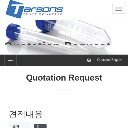
Toggle
naviga
Quotation Request
Quotation Request
Quotation Request
견적내용
결과