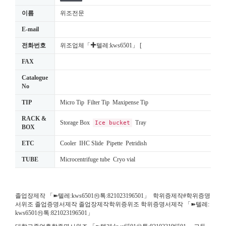
이름
위조전문
E-mail
전화번호
위조업체「✚텔레:kws6501」 [
FAX
Catalogue
No
TIP
Micro Tip Filter Tip Maxipense Tip
RACK &
Storage Box
Tray
Ice bucket
BOX
ETC
Cooler IHC Slide Pipette Petridish
TUBE
Microcentrifuge tube Cryo vial
졸업장제작 「➽텔레:kws6501㉸톡:821023196501」 학위증제작#학위증명
서위조 졸업증명서제작 졸업장제작학위증위조 학위증명서제작 「➽텔레:
kws6501㉸톡:821023196501」