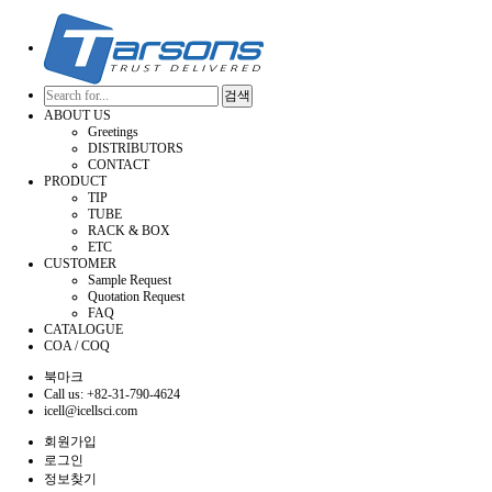
검색
ABOUT US
Greetings
DISTRIBUTORS
CONTACT
PRODUCT
TIP
TUBE
RACK & BOX
ETC
CUSTOMER
Sample Request
Quotation Request
FAQ
CATALOGUE
COA / COQ
북마크
Call us: +82-31-790-4624
icell@icellsci.com
회원가입
로그인
정보찾기