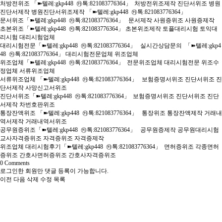
처방전위조 「➽텔레:gkp448 ㉸톡:821083776364」 처방전위조제작 진단서위조 병원
진단서제작 병원진단서위조제작 「➽텔레:gkp448 ㉸톡:821083776364」
문서위조「➽텔레:gkp448 ㉸톡:821083776364」 문서제작 사원증위조 사원증제작
초본위조「➽텔레:gkp448 ㉸톡:821083776364」 초본위조제작 토플대리시험 토익대
리시험 대리시험업체
대리시험전문「➽텔레:gkp448 ㉸톡:821083776364」 실시간상담문의 「➽텔레:gkp4
48 ㉸톡:821083776364」 대리시험전문업체 위조업체
위조업체「➽텔레:gkp448 ㉸톡:821083776364」 전문위조업체 대리시험전문 위조수
정업체 서류위조업체
서류위조업체 「➽텔레:gkp448 ㉸톡:821083776364」 보험증명서위조 진단서위조 진
단서제작 사망신고서위조
진단서위조「➽텔레:gkp448 ㉸톡:821083776364」 보험증명서위조 진단서위조 진단
서제작 차번호판위조
통장잔액위조 「➽텔레:gkp448 ㉸톡:821083776364」 통장위조 통장잔액제작 거래내
역서제작 거래내역서위조
공무원증위조「➽텔레:gkp448 ㉸톡:821083776364」 공무원증제작 공무원대리시험
교사자격증위조 자격증위조 자격증제작
위조업체 대리시험후기「➽텔레:gkp448 ㉸톡:821083776364」 면허증위조 각종면허
증위조 간호사면허증위조 간호사자격증위조
0
Comments
로그인한 회원만 댓글 등록이 가능합니다.
이전
다음
삭제
수정
목록