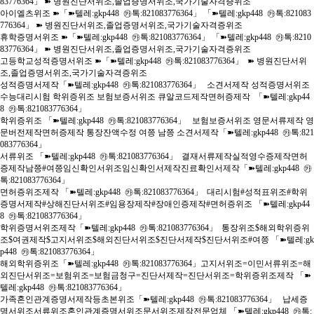
83776364」 ➽ 병원진단서위조,졸업증명서위조,국가기술자격증위조
아이엘츠위조 ➽「➽텔레:gkp448 ㉸톡:821083776364」 「➽텔레:gkp448 ㉸톡:821083
776364」 ➽ 병원진단서위조,졸업증명서위조,국가기술자격증위조
휴학증명서위조 ➽「➽텔레:gkp448 ㉸톡:821083776364」 「➽텔레:gkp448 ㉸톡:8210
83776364」 ➽ 병원진단서위조,졸업증명서위조,국가기술자격증위조
고등학교성적증명서위조 ➽「➽텔레:gkp448 ㉸톡:821083776364」 ➽ 병원진단서위
조,졸업증명서위조,국가기술자격증위조
성적증명서제작「➽텔레:gkp448 ㉸톡:821083776364」 소견서제작 성적증명서위조
수능대리시험 학위증위조 보험보증서위조 큐알코드제작면허증제작 「➽텔레:gkp44
8 ㉸톡:821083776364」
학위증위조 「➽텔레:gkp448 ㉸톡:821083776364」 보험보증서위조 영문서류제작 영
문버전제작면허증제작 통장잔액수정 여쯩 남쯩 소견서제작「➽텔레:gkp448 ㉸톡:821
083776364」
서류위조 「➽텔레:gkp448 ㉸톡:821083776364」 결재서류제작실적영수증제작면허
증제작남쯩#여쯩임신확인서위조임신확인서제작진료확인서제작「➽텔레:gkp448 ㉸
톡:821083776364」
면허증위조제작 「➽텔레:gkp448 ㉸톡:821083776364」 대리시험#성적표위조#학위
증명서제작#상해진단서위조#임용장제작#장애인증제작#면허증위조 「➽텔레:gkp44
8 ㉸톡:821083776364」
학위증명서위조제작「➽텔레:gkp448 ㉸톡:821083776364」 통장위조$해외학위증위
조$여권제작$고지서위조$해외진단서위조$진단서제작$진단서위조#여쯩 「➽텔레:gk
p448 ㉸톡:821083776364」
해외학위증위조「➽텔레:gkp448 ㉸톡:821083776364」고지서위조=이민서류위조=해
외진단서위조=보험위조=보험금청구=진단서제작=진단서위조=학위증위조제작 「➽
텔레:gkp448 ㉸톡:821083776364」
가족혼인관계증명서제작등초본위조「➽텔레:gkp448 ㉸톡:821083776364」 납세증
명서위조서류위조혼인관계증명서위조문서위조제작전문업체 「➽텔레:gkp448 ㉸톡: