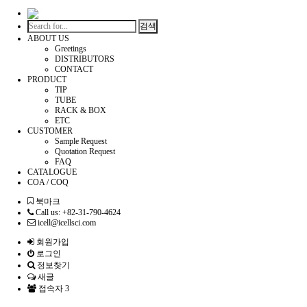
검색
ABOUT US
Greetings
DISTRIBUTORS
CONTACT
PRODUCT
TIP
TUBE
RACK & BOX
ETC
CUSTOMER
Sample Request
Quotation Request
FAQ
CATALOGUE
COA / COQ
북마크
Call us: +82-31-790-4624
icell@icellsci.com
회원가입
로그인
정보찾기
새글
접속자 3