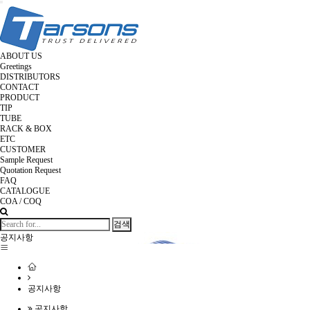
Toggle
navigation
ABOUT US
Greetings
DISTRIBUTORS
CONTACT
PRODUCT
TIP
TUBE
RACK & BOX
ETC
CUSTOMER
Sample Request
Quotation Request
FAQ
CATALOGUE
COA / COQ
검색
공지사항
공지사항
공지사항